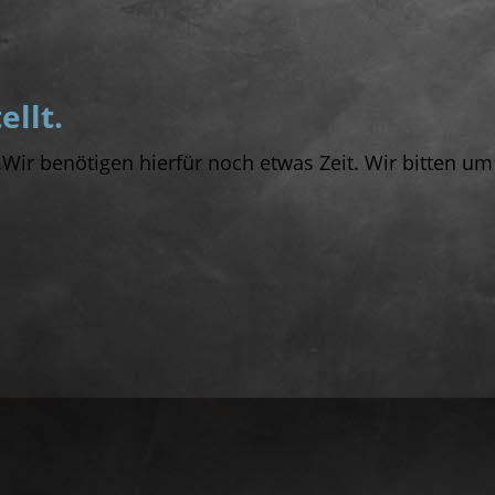
ellt.
e.Wir benötigen hierfür noch etwas Zeit. Wir bitten um